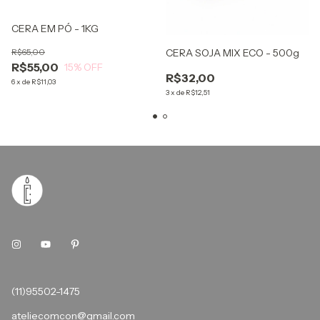
CERA EM PÓ - 1KG
CERA SOJA MIX ECO - 500g
R$65,00
R$55,00
15
% OFF
R$32,00
6
x
de
R$11,03
3
x
de
R$12,51
(11)95502-1475
ateliecomcon@gmail.com