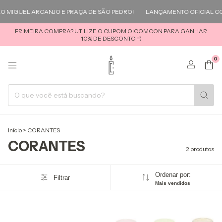
 MIGUEL ARCANJO E PRAÇA DE SÃO PEDRO!
LANÇAMENTO OFICIAL CO
PRIMEIRA COMPRA? UTILIZE O CUPOM OICOMCON PARA GANHAR
10% DE DESCONTO =)
0
Início
>
CORANTES
CORANTES
2 produtos
Ordenar por:
Filtrar
Mais vendidos