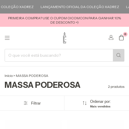
 COLEÇÃO XADREZ
LANÇAMENTO OFICIAL DA COLEÇÃO XADREZ
L
PRIMEIRA COMPRA? USE O CUPOM OICOMCON PARA GANHAR 10%
DE DESCONTO =)
0
Início
>
MASSA PODEROSA
MASSA PODEROSA
2 produtos
Ordenar por:
Filtrar
Mais vendidos