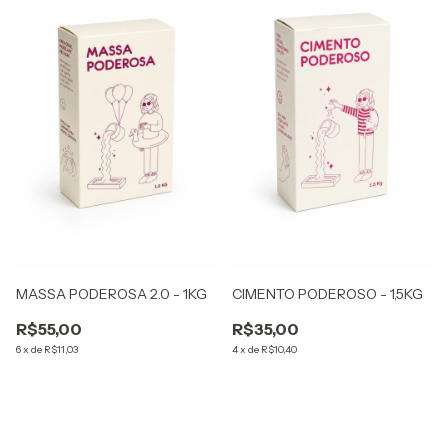
MASSA PODEROSA 2.0 - 1KG
CIMENTO PODEROSO - 1,5KG
R$55,00
R$35,00
6
x
de
R$11,03
4
x
de
R$10,40