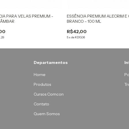
IA PARA VELAS PREMIUM -
ESSÊNCIA PREMIUM ALECRIM E
& ÂMBAR
BRANCO - 100 ML
00
R$42,00
,29
5
x
de
R$10,06
Departamentos
I
Home
Po
Produtos
Tr
Cursos Comcon
Contato
Quem Somos