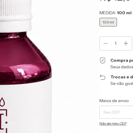
MEDIDA:
100 ml
100 ml
Compra p
Seus dados
Trocas e 
Se não gost
Entregas para o CEP
Meios de envio
Não sei meu CEP