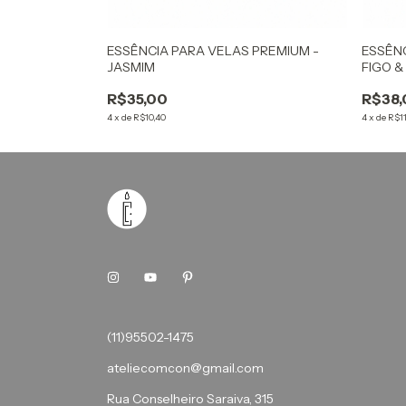
PREMIUM -
ESSÊNCIA PARA VELAS PREMIUM -
ESSÊNC
JASMIM
FIGO 
R$35,00
R$38,
4
x
de
R$10,40
4
x
de
R$11
(11)95502-1475
ateliecomcon@gmail.com
Rua Conselheiro Saraiva, 315