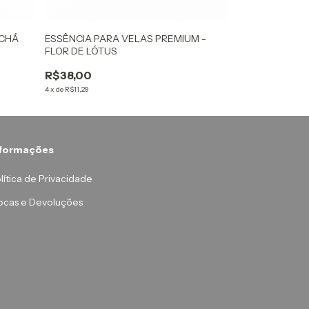
 CHÁ
ESSÊNCIA PARA VELAS PREMIUM -
ESSÊNCIA PAR
FLOR DE LÓTUS
BERGAMOTA
R$38,00
R$35,00
4
x
de
R$11,29
4
x
de
R$10,40
nformações
lítica de Privacidade
ocas e Devoluções