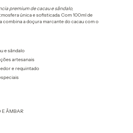
ncia premium de cacau e sândalo
,
tmosfera única e sofisticada. Com 100ml de
cia combina a doçura marcante do cacau com o
au e sândalo
uções artesanais
edor e requintado
especiais
O E ÂMBAR