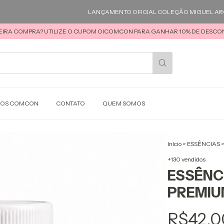
LANÇAMENTO OFICIAL COLEÇÃO MIGUEL ARCANJO 
EIRA COMPRA? UTILIZE O CUPOM OICOMCON PARA GANHAR 10% DE DESCON
SOS COMCON
CONTATO
QUEM SOMOS
Início
>
ESSÊNCIAS
+130 vendidos
ESSÊNC
PREMIU
R$42,0