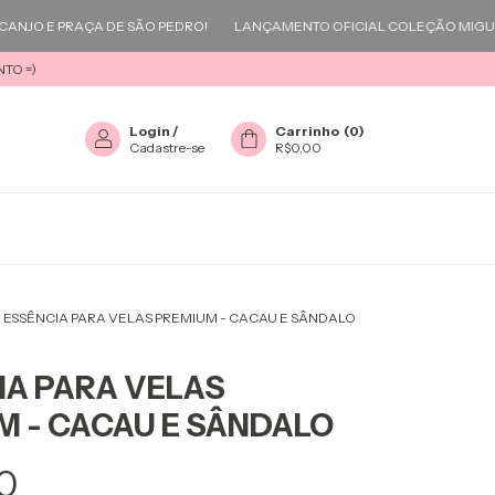
E PRAÇA DE SÃO PEDRO!
LANÇAMENTO OFICIAL COLEÇÃO MIGUEL ARC
TO =)
Login
/
Carrinho
(
0
)
Cadastre-se
R$0,00
>
ESSÊNCIA PARA VELAS PREMIUM - CACAU E SÂNDALO
IA PARA VELAS
M - CACAU E SÂNDALO
0