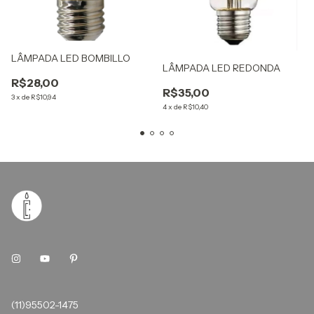
LÂMPADA LED BOMBILLO
LÂMPADA LED REDONDA
R$28,00
R$35,00
3
x
de
R$10,94
4
x
de
R$10,40
(11)95502-1475