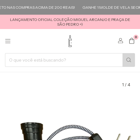
O NAS COMPRAS ACIMA DE 200 REAIS!
GANHE 1 MOLDE DE VELA SECRE
LANÇAMENTO OFICIAL COLEÇÃO MIGUEL ARCANJO E PRAÇA DE
SÃO PEDRO =)
0
1
/
4