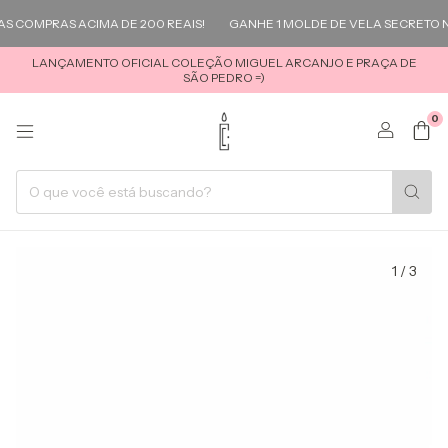
 COMPRAS ACIMA DE 200 REAIS!
GANHE 1 MOLDE DE VELA SECRETO NA
LANÇAMENTO OFICIAL COLEÇÃO MIGUEL ARCANJO E PRAÇA DE
SÃO PEDRO =)
0
1
/
3