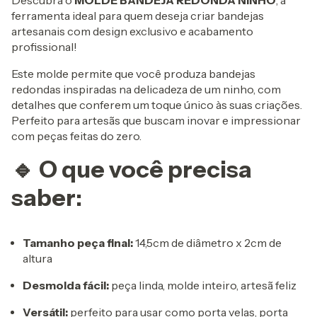
Descubra o
MOLDE BANDEJA REDONDA NINHO
, a
ferramenta ideal para quem deseja criar bandejas
artesanais com design exclusivo e acabamento
profissional!
Este molde permite que você produza bandejas
redondas inspiradas na delicadeza de um ninho, com
detalhes que conferem um toque único às suas criações.
Perfeito para artesãs que buscam inovar e impressionar
com peças feitas do zero.
🔹 O que você precisa
saber:
Tamanho peça final:
14,5cm de diâmetro x 2cm de
altura
Desmolda fácil:
peça linda, molde inteiro, artesã feliz
Versátil:
perfeito para usar como porta velas, porta