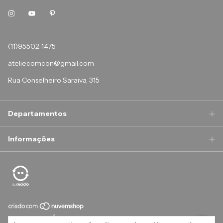
(11)95502-1475
ateliecomcon@gmail.com
Rua Conselheiro Saraiva, 315
Departamentos
Informações
Copyright ATELIÊ COMCON - 34916141000170 - 2026. Todos os direitos