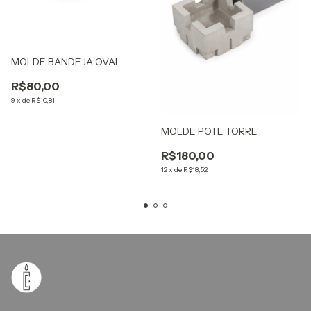
MOLDE BANDEJA OVAL
R$80,00
9
x
de
R$10,81
MOLDE POTE TORRE
R$180,00
12
x
de
R$18,52