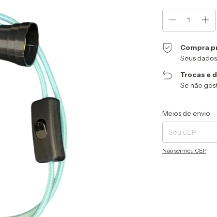
Compra p
Seus dados
Trocas e 
Se não gost
Entregas para o CEP
Meios de envio
Não sei meu CEP