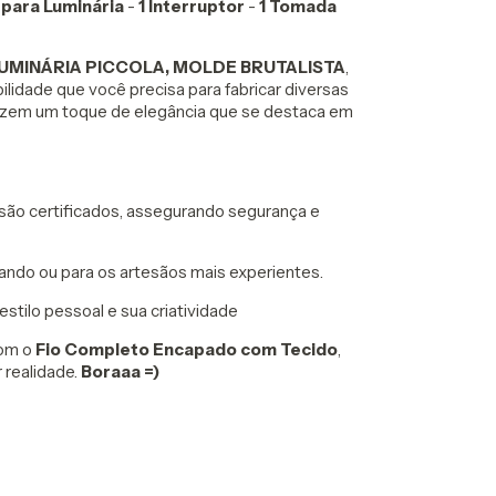
 para Luminária
-
1 Interruptor
-
1 Tomada
UMINÁRIA PICCOLA, MOLDE BRUTALISTA
,
ilidade que você precisa para fabricar diversas
trazem um toque de elegância que se destaca em
ão certificados, assegurando segurança e
ando ou para os artesãos mais experientes.
 estilo pessoal e sua criatividade
Com o
Fio Completo Encapado com Tecido
,
 realidade.
Boraaa =)