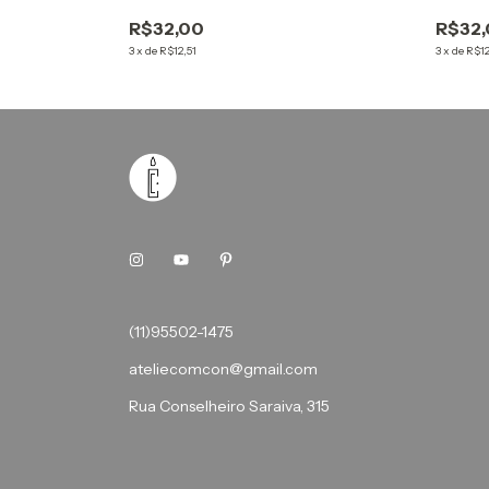
R$32,00
R$32
3
x
de
R$12,51
3
x
de
R$12
(11)95502-1475
ateliecomcon@gmail.com
Rua Conselheiro Saraiva, 315