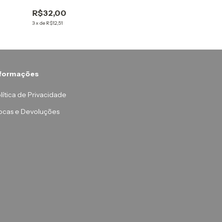
R$32,00
R$32,00
3
x
de
R$12,51
3
x
de
R$12,51
nformações
lítica de Privacidade
ocas e Devoluções