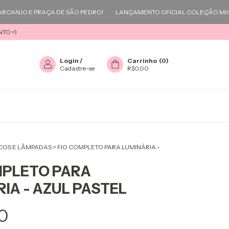
JO E PRAÇA DE SÃO PEDRO!
LANÇAMENTO OFICIAL COLEÇÃO MIGUEL 
TO =)
Login
/
Carrinho
(
0
)
Cadastre-se
R$0,00
ICOS E LÂMPADAS
>
FIO COMPLETO PARA LUMINÁRIA -
MPLETO PARA
IA - AZUL PASTEL
0