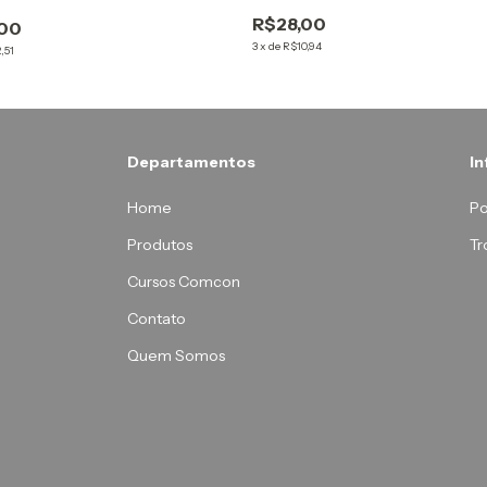
R$28,00
,00
3
x
de
R$10,94
,51
Departamentos
I
Home
Po
Produtos
Tr
Cursos Comcon
Contato
Quem Somos