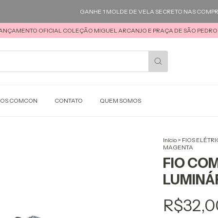
GANHE 1 MOLDE DE VELA SECRETO NAS COMPRAS A
ANÇAMENTO OFICIAL COLEÇÃO MIGUEL ARCANJO E PRAÇA DE SÃO PEDRO 
SOS COMCON
CONTATO
QUEM SOMOS
Início
>
FIOS ELÉTR
MAGENTA
FIO CO
LUMINÁ
R$32,0