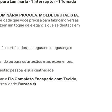
 para Luminária
-
1 Interruptor
-
1 Tomada
UMINÁRIA PICCOLA, MOLDE BRUTALISTA
,
ilidade que você precisa para fabricar diversas
trazem um toque de elegância que se destaca em
ão certificados, assegurando segurança e
ando ou para os artesãos mais experientes.
 estilo pessoal e sua criatividade
Com o
Fio Completo Encapado com Tecido
,
 realidade.
Boraaa =)