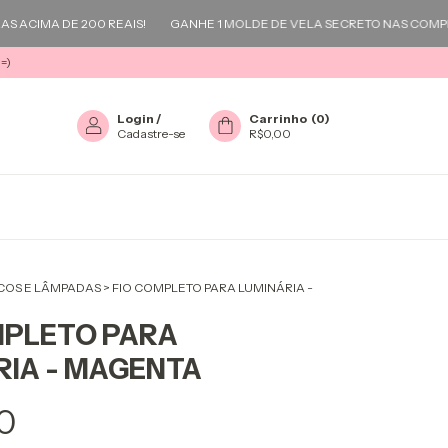
CIMA DE 200 REAIS!
GANHE 1 MOLDE DE VELA SECRETO NAS COMPRAS 
=)
Login
/
Carrinho
(
0
)
Cadastre-se
R$0,00
ICOS E LÂMPADAS
>
FIO COMPLETO PARA LUMINÁRIA -
MPLETO PARA
RIA - MAGENTA
0