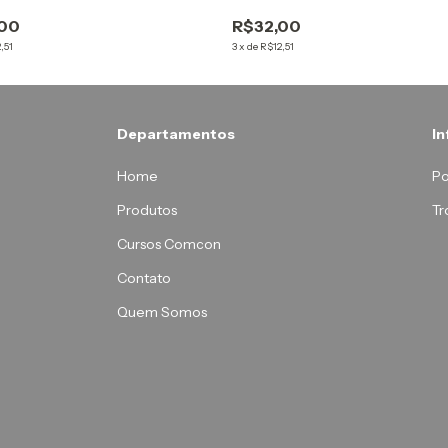
,00
R$32,00
,51
3
x
de
R$12,51
Departamentos
I
Home
Po
Produtos
Tr
Cursos Comcon
Contato
Quem Somos