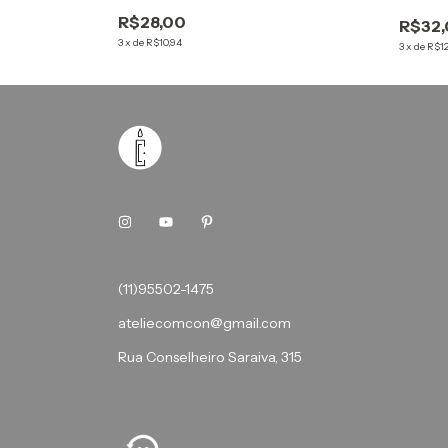
R$28,00
R$32
3
x
de
R$10,94
3
x
de
R$12
(11)95502-1475
ateliecomcon@gmail.com
Rua Conselheiro Saraiva, 315