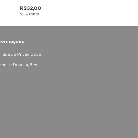
R$32,00
R$32,00
3
x
de
R$12,51
3
x
de
R$12,51
nformações
lítica de Privacidade
ocas e Devoluções